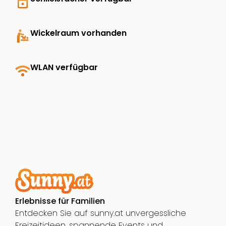
lock
baby_changing_station
Wickelraum vorhanden
wifi
WLAN verfügbar
Erlebnisse für Familien
Entdecken Sie auf sunny.at unvergessliche
Freizeitideen, spannende Events und