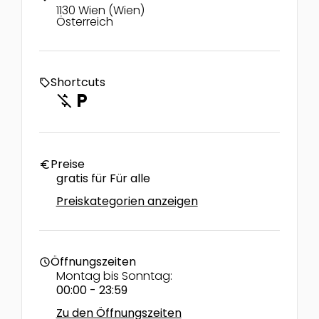
1130 Wien (Wien)
Österreich
Shortcuts
local_offer
money_off
local_parking
Preise
euro
gratis für Für alle
Preiskategorien anzeigen
Öffnungszeiten
schedule
Montag bis Sonntag:
00:00 - 23:59
Zu den Öffnungszeiten