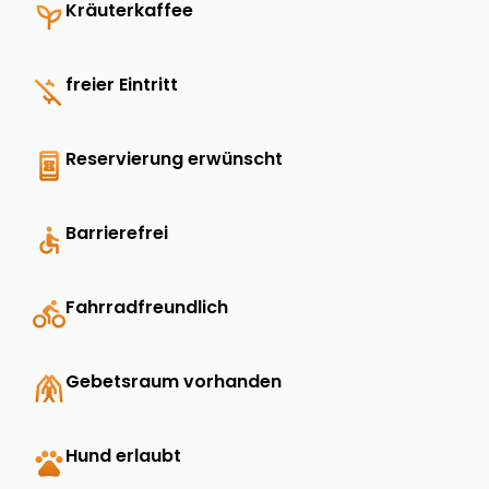
psychiatry
Kräuterkaffee
money_off
freier Eintritt
book_online
Reservierung erwünscht
accessible
Barrierefrei
directions_bike
Fahrradfreundlich
folded_hands
Gebetsraum vorhanden
pets
Hund erlaubt