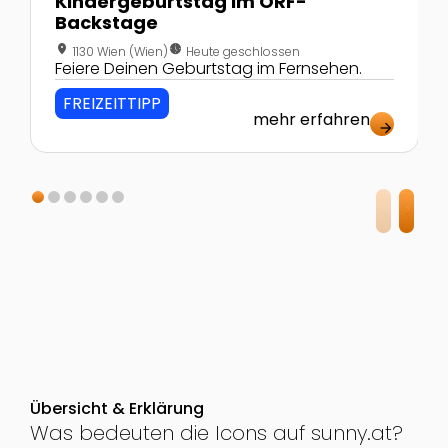
Kindergeburtstag im ORF-
Backstage
location_on
nest_clock_farsight_analog
1130 Wien (Wien)
Heute geschlossen
Feiere Deinen Geburtstag im Fernsehen.
FREIZEITTIPP
mehr erfahren
arrow_forward
Übersicht & Erklärung
Was bedeuten die Icons auf sunny.at?