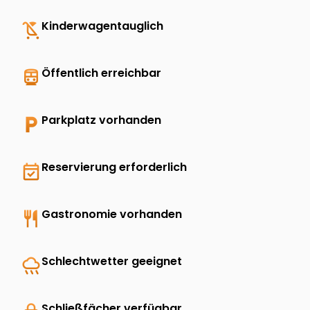
child_friendly
Kinderwagentauglich
directions_transit
Öffentlich erreichbar
local_parking
Parkplatz vorhanden
event_available
Reservierung erforderlich
restaurant
Gastronomie vorhanden
rainy
Schlechtwetter geeignet
Schließfächer verfügbar