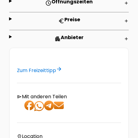
Öffnungszeiten
schedule
add
Preise
euro
add
Anbieter
apartment
add
arrow_forward
Zum Freizeittipp
Mit anderen Teilen
send
Location
location_on