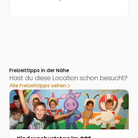
Freizeittipps in der Nähe
Hast du diese Location schon besucht?
Alle Freizeittipps sehen
arrow_forward_ios
Zur Detailseite von Kindergeburtstag im ORF-Backst
Z