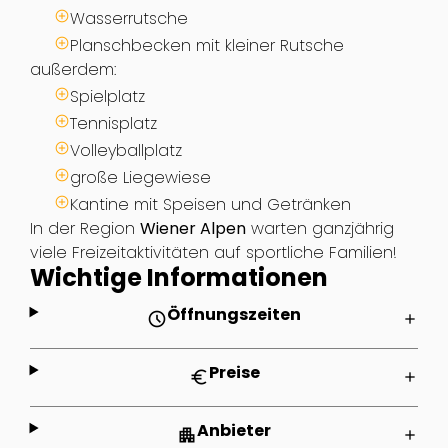
Wasserrutsche
Planschbecken mit kleiner Rutsche
außerdem:
Spielplatz
Tennisplatz
Volleyballplatz
große Liegewiese
Kantine mit Speisen und Getränken
In der Region
Wiener Alpen
warten ganzjährig
viele Freizeitaktivitäten auf sportliche Familien!
Wichtige Informationen
Öffnungszeiten
schedule
add
Preise
euro
add
Anbieter
apartment
add