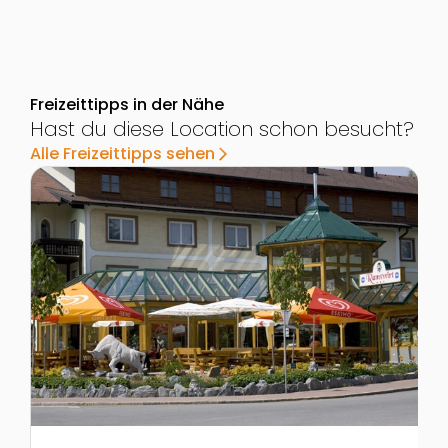
Freizeittipps in der Nähe
Hast du diese Location schon besucht?
Alle Freizeittipps sehen
arrow_forward_ios
Zur Detailseite von Streichelzoo und Bullenschau be
Z