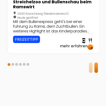
Streichelzoo und Bullenschau beim
Ramswirt
location_on
2640 Kranichberg (Niederösterreich)
nest_clock_farsight_analog
Heute geöffnet
Mit dem Bullenexpress geht's bei einer
Führung zu Ramsi, dem Zuchtbullen. Ein
weiteres Highlight ist das Kinderparadies
mit Streichelzoo.
FREIZEITTIPP
book_online
restaurant
mehr erfahren
arrow_forward