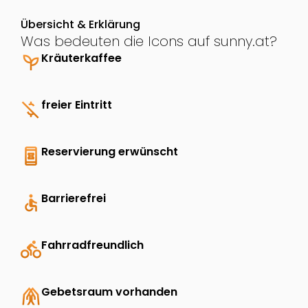
Übersicht & Erklärung
Was bedeuten die Icons auf sunny.at?
psychiatry
Kräuterkaffee
money_off
freier Eintritt
book_online
Reservierung erwünscht
accessible
Barrierefrei
directions_bike
Fahrradfreundlich
folded_hands
Gebetsraum vorhanden