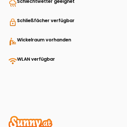
rainy
Schlechtwetter geeignet
lock
Schließfächer verfügbar
baby_changing_station
Wickelraum vorhanden
wifi
WLAN verfügbar