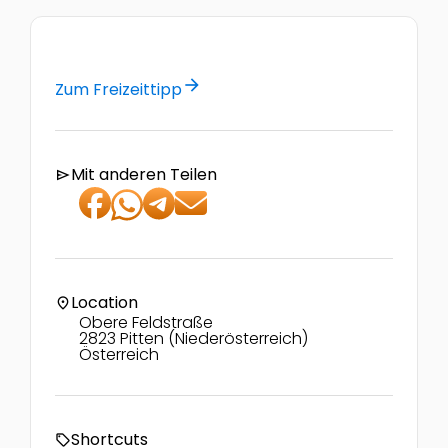
arrow_forward
Zum Freizeittipp
Mit anderen Teilen
send
Location
location_on
Obere Feldstraße
2823 Pitten (Niederösterreich)
Österreich
Shortcuts
local_offer