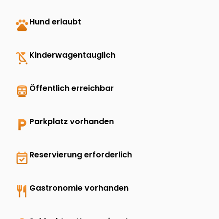
pets
Hund erlaubt
child_friendly
Kinderwagentauglich
directions_transit
Öffentlich erreichbar
local_parking
Parkplatz vorhanden
event_available
Reservierung erforderlich
restaurant
Gastronomie vorhanden