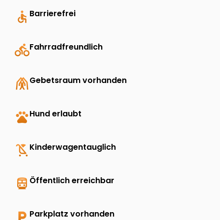
accessible
Barrierefrei
directions_bike
Fahrradfreundlich
folded_hands
Gebetsraum vorhanden
pets
Hund erlaubt
child_friendly
Kinderwagentauglich
directions_transit
Öffentlich erreichbar
local_parking
Parkplatz vorhanden