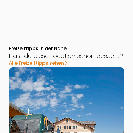
Freizeittipps in der Nähe
Hast du diese Location schon besucht?
Alle Freizeittipps sehen
arrow_forward_ios
Zur Detailseite von Schneebergbahn in Puchberg a
Z