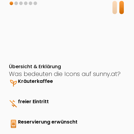
Übersicht & Erklärung
Was bedeuten die Icons auf sunny.at?
psychiatry
Kräuterkaffee
money_off
freier Eintritt
book_online
Reservierung erwünscht