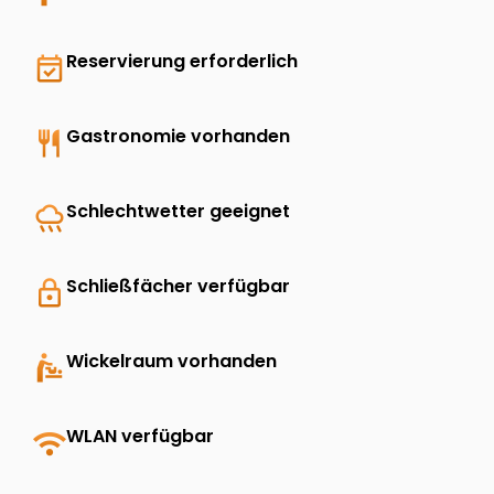
event_available
Reservierung erforderlich
restaurant
Gastronomie vorhanden
rainy
Schlechtwetter geeignet
lock
Schließfächer verfügbar
baby_changing_station
Wickelraum vorhanden
wifi
WLAN verfügbar