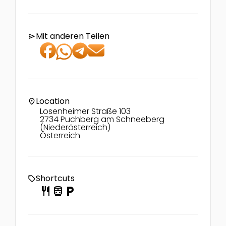
Mit anderen Teilen
send
Location
location_on
Losenheimer Straße 103
2734 Puchberg am Schneeberg
(Niederösterreich)
Österreich
Shortcuts
local_offer
restaurant
directions_transit
local_parking