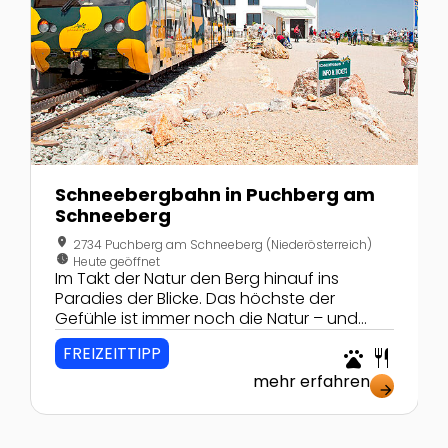
Schneebergbahn in Puchberg am
Schneeberg
location_on
2734 Puchberg am Schneeberg (Niederösterreich)
nest_clock_farsight_analog
Heute geöffnet
Im Takt der Natur den Berg hinauf ins
Paradies der Blicke. Das höchste der
Gefühle ist immer noch die Natur – und
davon gibt es am höchsten Berg
FREIZEITTIPP
pets
restaurant
Niederösterreichs, dem Schneeberg,
reichlich. Mit der Schneebergbahn hoch
mehr erfahren
arrow_forward
hinaus auf 2000m!