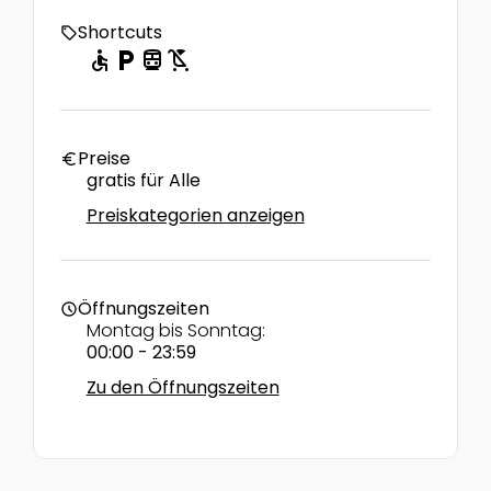
Shortcuts
local_offer
accessible
local_parking
directions_transit
child_friendly
Preise
euro
gratis für Alle
Preiskategorien anzeigen
Öffnungszeiten
schedule
Montag bis Sonntag:
00:00 - 23:59
Zu den Öffnungszeiten