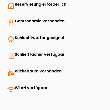
event_available
Reservierung erforderlich
restaurant
Gastronomie vorhanden
rainy
Schlechtwetter geeignet
lock
Schließfächer verfügbar
baby_changing_station
Wickelraum vorhanden
wifi
WLAN verfügbar