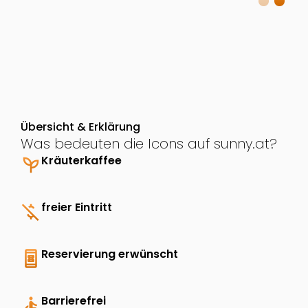
Übersicht & Erklärung
Was bedeuten die Icons auf sunny.at?
psychiatry
Kräuterkaffee
money_off
freier Eintritt
book_online
Reservierung erwünscht
accessible
Barrierefrei