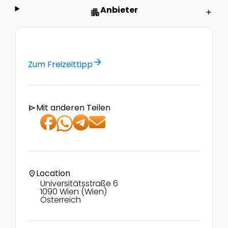
Anbieter
apartment
add
arrow_forward
Zum Freizeittipp
Mit anderen Teilen
send
Location
location_on
Universitätsstraße 6
1090 Wien (Wien)
Österreich