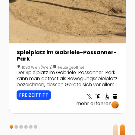
Spielplatz im Gabriele-Possanner-
Park
location_on
nest_clock_farsight_analog
1090 Wien (Wien)
Heute geöffnet
Der Spielplatz im Gabriele-Possanner-Park
kann man getrost als Bewegungsspielplatz
bezeichnen, dessen Geräte sich vor allem
um Gleichgewicht und das eigene
FREIZEITTIPP
money_off
child_friendly
accessible
directions_transit
Körpergewicht drehen.
mehr erfahren
arrow_forward