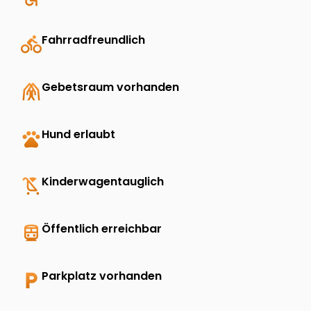
directions_bike
Fahrradfreundlich
folded_hands
Gebetsraum vorhanden
pets
Hund erlaubt
child_friendly
Kinderwagentauglich
directions_transit
Öffentlich erreichbar
local_parking
Parkplatz vorhanden