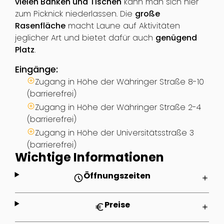
vielen Bänken und Tischen
kann man sich hier
zum Picknick niederlassen. Die
große
Rasenfläche
macht Laune auf Aktivitäten
jeglicher Art und bietet dafür auch
genügend
Platz
.
Eingänge:
Zugang in Höhe der Währinger Straße 8-10
(barrierefrei)
Zugang in Höhe der Währinger Straße 2-4
(barrierefrei)
Zugang in Höhe der Universitätsstraße 3
(barrierefrei)
Wichtige Informationen
Öffnungszeiten
schedule
add
Preise
euro
add