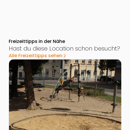
Freizeittipps in der Nähe
Hast du diese Location schon besucht?
Alle Freizeittipps sehen
arrow_forward_ios
Zur Detailseite von Spielplatz im Gabriele-Possanne
Z