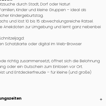
zsuche durch Stadt, Dorf oder Natur!
Familien, Kinder und kleine Gruppen – ideal als
licher Kindergeburtstag.
chs und löst 10 bis 15 abwechslungsreiche Rätsel.
nde Anekdoten zur Umgebung und lernt ganz nebenbei
chnitzeljagd:
kten Schatzkarte oder digital im Web-Browser
Code richtig zusammensetzt, öffnet sich die Belohnung
ung oder ein Gutschein zum Einlösen vor Ort.
st und Entdeckerfreude – für kleine (und große)
ungszeiten
add