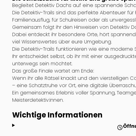
Begleitet Detektiv Dachs auf eine spannende Schat
Die Detektiv-Trails sind das perfekte Abenteuer für 
Familienausflug, für Schulreisen oder als unvergess
Gemeinsam folgt ihr den Hinweisen von Detektiv Da
Dabei entdeckt ihr besondere Orte, hört spanne
viel Wissenswertes über eure Umgebung.
Die Detektiv-Trails funktionieren wie eine moderne S
Ihr entscheidet selbst, ob ihr mit einer ausgedruc
unterwegs sein möchtet.
Das große Finale wartet am Ende:
Wenn ihr alle Rätsel knackt und den vierstelligen 
– eine Schatztruhe vor Ort, eine digitale Überrasch
Ein gemeinsames Erlebnis voller Spannung, Teamgei
Meisterdetektiv:innen.
Wichtige Informationen
Öffn
schedule