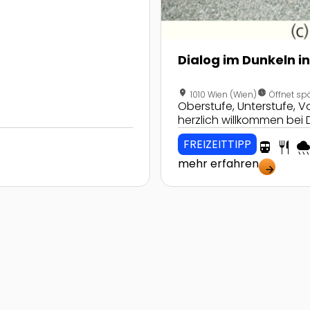
Dialog im Dunkeln i
location_on
nest_clock_farsight_analog
1010 Wien (Wien)
Öffnet sp
Oberstufe, Unterstufe, V
herzlich willkommen bei 
FREIZEITTIPP
directions_transit
restaurant
rain
mehr erfahren
arrow_forward