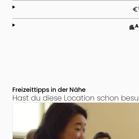
euro
A
apartment
Freizeittipps in der Nähe
Hast du diese Location schon besu
Zur Detailseite von Geburtstag feiern mit Musical M