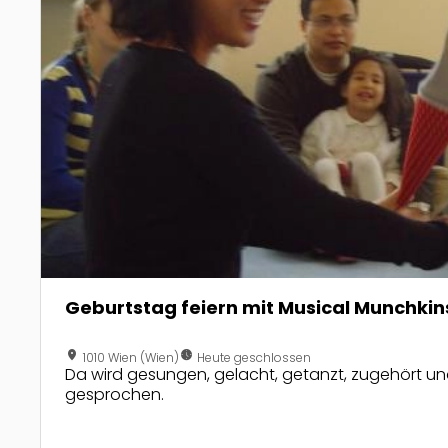
Geburtstag feiern mit Musical Munchkin
location_on
nest_clock_farsight_analog
1010 Wien (Wien)
Heute geschlossen
Da wird gesungen, gelacht, getanzt, zugehört und
gesprochen.