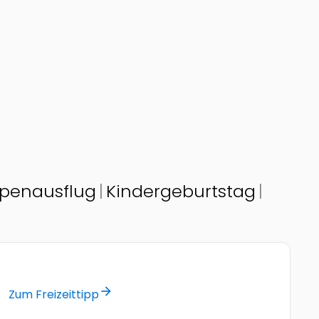
penausflug
Kindergeburtstag
© by Spannende Rätseltouren durch Wien
arrow_forward
Zum Freizeittipp