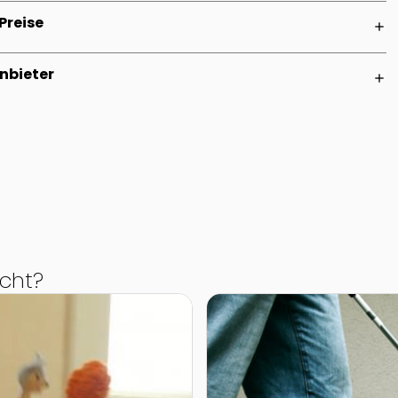
Preise
add
nbieter
add
cht?
unchkins
Zur Detailseite von Dialog