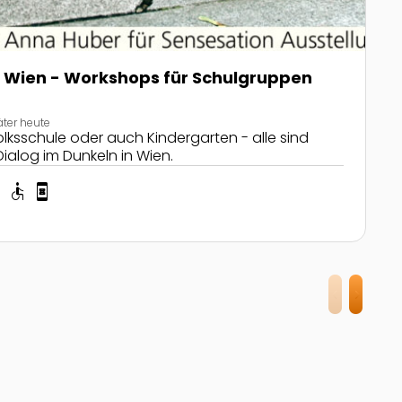
n Wien - Workshops für Schulgruppen
äter heute
olksschule oder auch Kindergarten - alle sind
Dialog im Dunkeln in Wien.
y
accessible
book_online