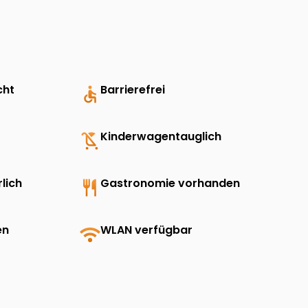
cht
accessible
Barrierefrei
child_friendly
Kinderwagentauglich
lich
restaurant
Gastronomie vorhanden
en
wifi
WLAN verfügbar