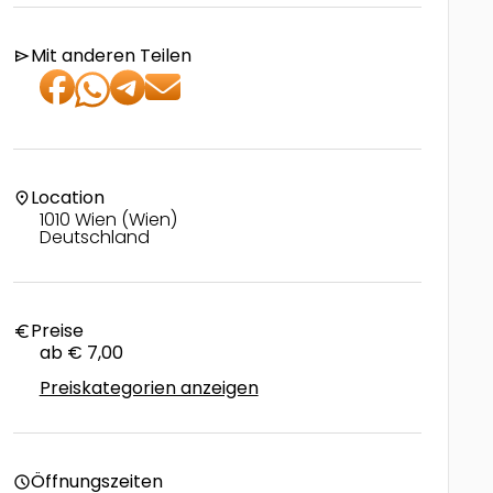
Mit anderen Teilen
send
Location
location_on
1010 Wien (Wien)
Deutschland
Preise
euro
ab € 7,00
Preiskategorien anzeigen
Öffnungszeiten
schedule