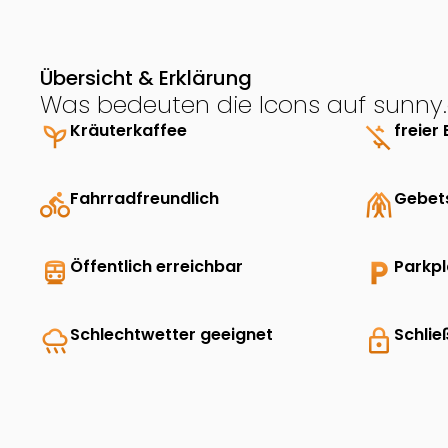
Übersicht & Erklärung
Was bedeuten die Icons auf sunny.
psychiatry
Kräuterkaffee
money_off
freier 
directions_bike
Fahrradfreundlich
folded_hands
Gebet
directions_transit
Öffentlich erreichbar
local_parking
Parkp
rainy
Schlechtwetter geeignet
lock
Schlie