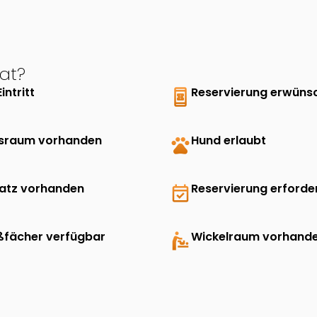
at?
Eintritt
book_online
Reservierung erwüns
sraum vorhanden
pets
Hund erlaubt
latz vorhanden
event_available
Reservierung erforder
ßfächer verfügbar
baby_changing_station
Wickelraum vorhand