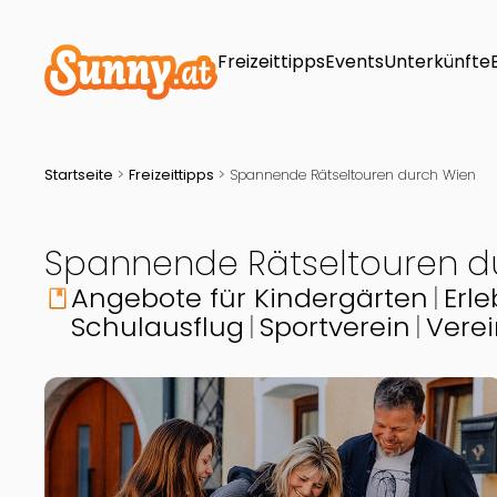
Freizeittipps
Events
Unterkünfte
Startseite
>
Freizeittipps
>
Spannende Rätseltouren durch Wien
Spannende Rätseltouren d
Angebote für Kindergärten
Erle
book
Schulausflug
Sportverein
Vere