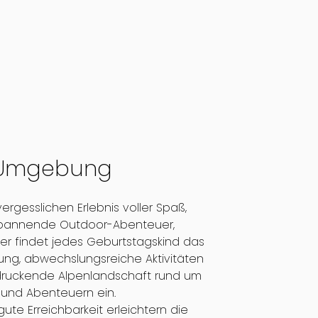
d Umgebung
rgesslichen Erlebnis voller Spaß,
spannende Outdoor-Abenteuer,
ier findet jedes Geburtstagskind das
ung, abwechslungsreiche Aktivitäten
ndruckende Alpenlandschaft rund um
n und Abenteuern ein.
te Erreichbarkeit erleichtern die