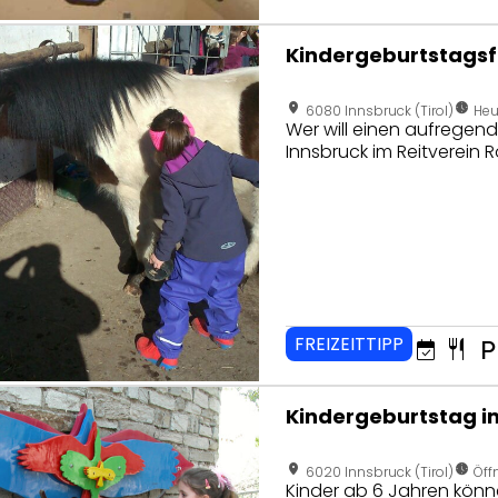
eite von Kindergeburtstagsfeier im Reitstall
Kindergeburtstagsfe
location_on
nest_clock_farsight_analog
6080 Innsbruck (Tirol)
Heu
Wer will einen aufregende
Innsbruck im Reitverein Ro
FREIZEITTIPP
event_available
restaurant
local_parki
seite von Kindergeburtstag im Alpenzoo Innsbruck
Kindergeburtstag i
location_on
nest_clock_farsight_analog
6020 Innsbruck (Tirol)
Öff
Kinder ab 6 Jahren könn