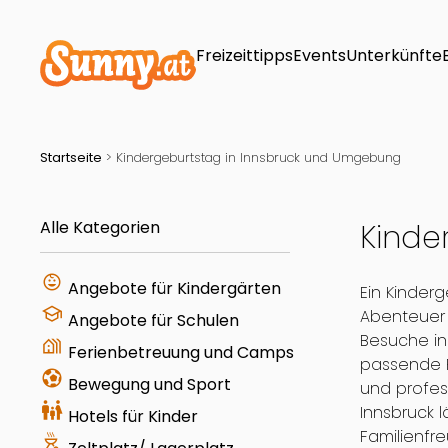
Freizeittipps
Events
Unterkünfte
Startseite
>
Kindergeburtstag in Innsbruck und Umgebung
Alle Kategorien
Kinde
child_care
Angebote für Kindergärten
Ein Kinder
school
Abenteuer
Angebote für Schulen
Besuche in
holiday_village
Ferienbetreuung und Camps
passende P
sports_and_outdoors
Bewegung und Sport
und profes
family_restroom
Innsbruck l
Hotels für Kinder
Familienfr
outdoor_grill