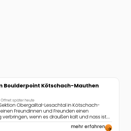
authen
m Boulderpoint Kötschach-Mauthen
Öffnet später heute
 Sektion Obergailtal-Lesachtal in Kötschach-
einen Freundinnen und Freunden einen
erbringen, wenn es draußen kalt und nass ist.
ernen und einen tollen Geburtstag feiern!
mehr erfahren
arrow_forward