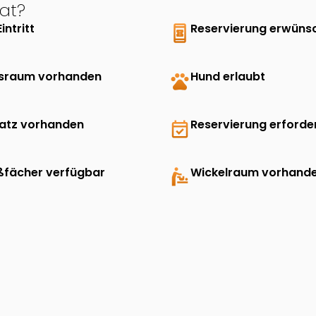
at?
Eintritt
book_online
Reservierung erwüns
sraum vorhanden
pets
Hund erlaubt
latz vorhanden
event_available
Reservierung erforder
ßfächer verfügbar
baby_changing_station
Wickelraum vorhand