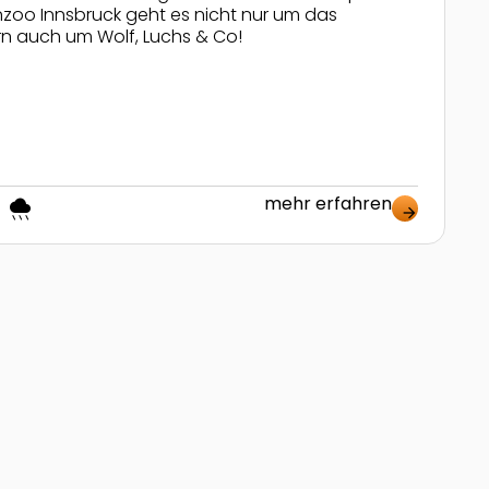
enzoo Innsbruck geht es nicht nur um das
n auch um Wolf, Luchs & Co!
mehr erfahren
nt
rainy
arrow_forward