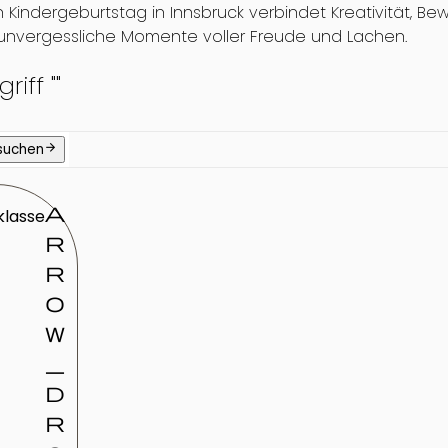
in Kindergeburtstag in Innsbruck verbindet Kreativität,
 unvergessliche Momente voller Freude und Lachen.
riff "
"
arrow_forward
 suchen
a
klasse
r
r
o
w
_
d
r