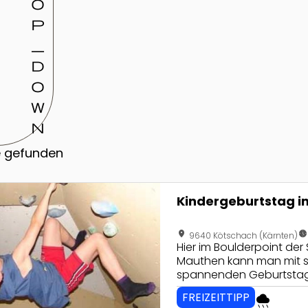
o
p
_
d
o
w
n
e gefunden
seite von Kindergeburtstag im Boulderpoint Kötschach-M
Kindergeburtstag i
location_on
nest_clock_farsight_analog
9640 Kötschach (Kärnten)
Hier im Boulderpoint der
Mauthen kann man mit s
spannenden Geburtstag v
Alles über das Klettern l
FREIZEITTIPP
rainy