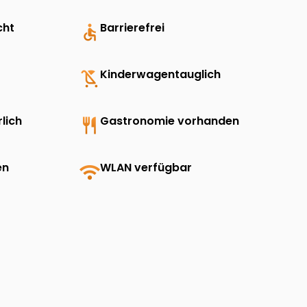
cht
accessible
Barrierefrei
child_friendly
Kinderwagentauglich
lich
restaurant
Gastronomie vorhanden
en
wifi
WLAN verfügbar