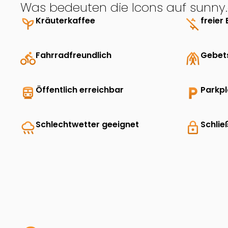
Was bedeuten die Icons auf sunny.
psychiatry
Kräuterkaffee
money_off
freier 
directions_bike
Fahrradfreundlich
folded_hands
Gebet
directions_transit
Öffentlich erreichbar
local_parking
Parkp
rainy
Schlechtwetter geeignet
lock
Schlie