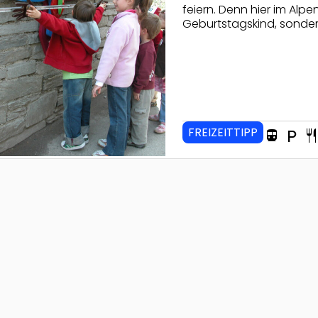
feiern. Denn hier im Alp
Geburtstagskind, sonder
FREIZEITTIPP
directions_transit
local_parking
restaura