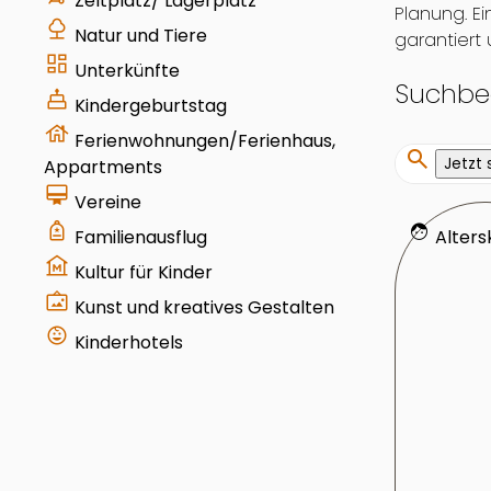
Zeltplatz/ Lagerplatz
Planung. E
nature
Natur und Tiere
garantiert
dashboard
Unterkünfte
Suchbeg
cake
Kindergeburtstag
house
Ferienwohnungen/Ferienhaus,
search
Jetzt
Appartments
card_membership
Vereine
your_trips
face
Alters
Familienausflug
museum
Kultur für Kinder
wall_art
Kunst und kreatives Gestalten
child_care
Kinderhotels