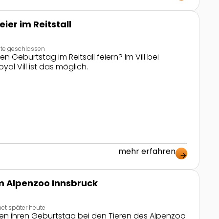
ier im Reitstall
te geschlossen
n Geburtstag im Reitsall feiern? Im Vill bei
yal Vill ist das möglich.
mehr erfahren
ng
arrow_forward
m Alpenzoo Innsbruck
net später heute
en ihren Geburtstag bei den Tieren des Alpenzoo