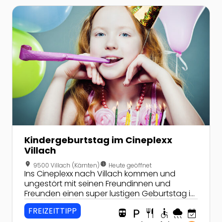
Zur Detailseite von Kindergeburtstag im Cineplexx Vil
Kindergeburtstag im Cineplexx
Villach
location_on
nest_clock_farsight_analog
9500 Villach (Kärnten)
Heute geöffnet
Ins Cineplexx nach Villach kommen und
ungestört mit seinen Freundinnen und
Freunden einen super lustigen Geburtstag im
Kino verbringen - mit viel Popcorn.
FREIZEITTIPP
directions_transit
local_parking
restaurant
accessible
rainy
event_available