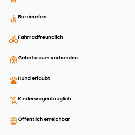
accessible
Barrierefrei
directions_bike
Fahrradfreundlich
folded_hands
Gebetsraum vorhanden
pets
Hund erlaubt
child_friendly
Kinderwagentauglich
directions_transit
Öffentlich erreichbar