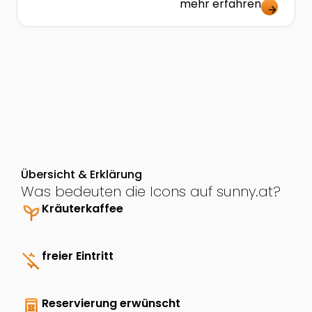
mehr erfahren
arrow_forward
Übersicht & Erklärung
Was bedeuten die Icons auf sunny.at?
psychiatry
Kräuterkaffee
money_off
freier Eintritt
book_online
Reservierung erwünscht