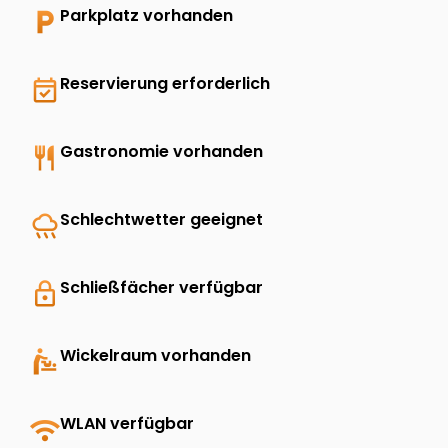
local_parking
Parkplatz vorhanden
event_available
Reservierung erforderlich
restaurant
Gastronomie vorhanden
rainy
Schlechtwetter geeignet
lock
Schließfächer verfügbar
baby_changing_station
Wickelraum vorhanden
wifi
WLAN verfügbar