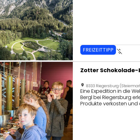
FREIZEITTIPP
money_off
seite von Zotter Schokolade-Erlebniswelt
Zotter Schokolade-
location_on
8333 Riegersburg (Steiermar
Eine Expedition in die W
Bergl bei Riegersburg er
Produkte verkosten und 
Landwirtschaft unternehm
Zotter.