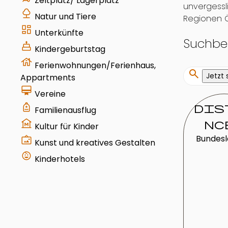
Zeltplatz/ Lagerplatz
unvergessl
nature
Natur und Tiere
Regionen Ö
dashboard
Unterkünfte
Suchbeg
cake
Kindergeburtstag
house
Ferienwohnungen/Ferienhaus,
search
Jetzt
Appartments
card_membership
Vereine
your_trips
dis
Familienausflug
museum
nc
Kultur für Kinder
wall_art
Bundes
Kunst und kreatives Gestalten
child_care
Kinderhotels