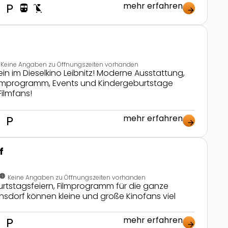
mehr erfahren
nt
local_parking
directions_transit
child_friendly
arrow_forward
Keine Angaben zu Öffnungszeiten vorhanden
ein im Dieselkino Leibnitz! Moderne Ausstattung,
lmprogramm, Events und Kindergeburtstage
Filmfans!
mehr erfahren
nt
local_parking
arrow_forward
f
clock_farsight_analog
Keine Angaben zu Öffnungszeiten vorhanden
urtstagsfeiern, Filmprogramm für die ganze
ohnsdorf können kleine und große Kinofans viel
mehr erfahren
nt
local_parking
arrow_forward