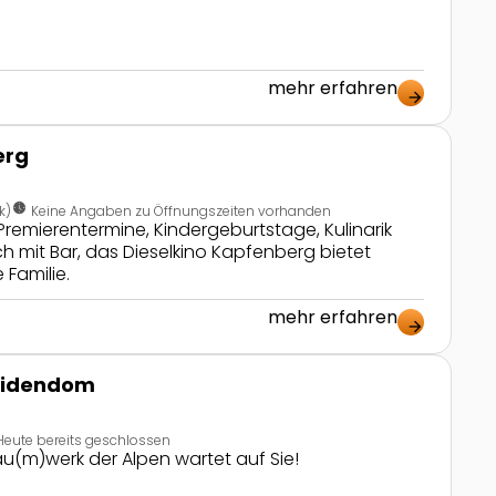
mehr erfahren
arrow_forward
erg
nest_clock_farsight_analog
k)
Keine Angaben zu Öffnungszeiten vorhanden
 Premierentermine, Kindergeburtstage, Kulinarik
h mit Bar, das Dieselkino Kapfenberg bietet
Familie.
mehr erfahren
arrow_forward
eidendom
Heute bereits geschlossen
u(m)werk der Alpen wartet auf Sie!