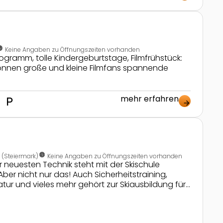
sight_analog
Keine Angaben zu Öffnungszeiten vorhanden
gramm, tolle Kindergeburtstage, Filmfrühstück:
 können große und kleine Filmfans spannende
mehr erfahren
nt
local_parking
arrow_forward
nest_clock_farsight_analog
(Steiermark)
Keine Angaben zu Öffnungszeiten vorhanden
er neuesten Technik steht mit der Skischule
r nicht nur das! Auch Sicherheitstraining,
ur und vieles mehr gehört zur Skiausbildung für