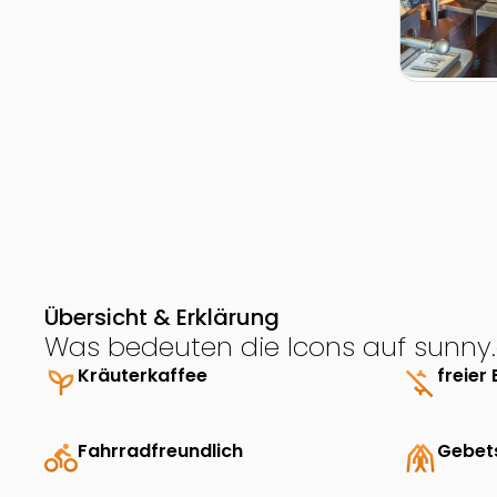
Übersicht & Erklärung
Was bedeuten die Icons auf sunny.
psychiatry
Kräuterkaffee
money_off
freier 
directions_bike
Fahrradfreundlich
folded_hands
Gebet