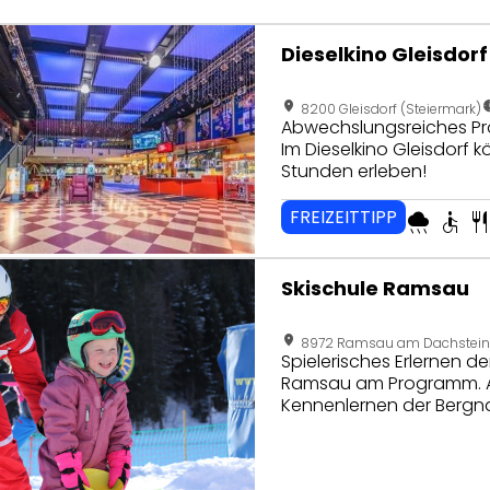
eite von Dieselkino Gleisdorf
Dieselkino Gleisdorf
location_on
nest_clock_far
8200 Gleisdorf (Steiermark)
Abwechslungsreiches Pro
Im Dieselkino Gleisdorf
Stunden erleben!
FREIZEITTIPP
rainy
accessible
restaura
seite von Skischule Ramsau
Skischule Ramsau
location_on
8972 Ramsau am Dachstein 
Spielerisches Erlernen d
Ramsau am Programm. Abe
Kennenlernen der Bergnat
Kinder dazu!