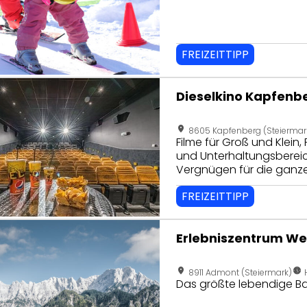
FREIZEITTIPP
eite von Dieselkino Kapfenberg
Dieselkino Kapfenb
location_on
8605 Kapfenberg (Steiermar
Filme für Groß und Klein,
und Unterhaltungsbereic
Vergnügen für die ganze 
FREIZEITTIPP
seite von Erlebniszentrum Weidendom
Erlebniszentrum W
location_on
nest_clock_farsight_analog
8911 Admont (Steiermark)
Das größte lebendige Ba