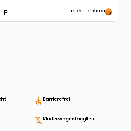
mehr erfahren
nt
local_parking
arrow_forward
cht
accessible
Barrierefrei
child_friendly
Kinderwagentauglich