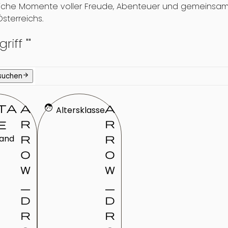
iche Momente voller Freude, Abenteuer und gemeinsamer
sterreichs.
riff "
"
arrow_forward
 suchen
ta
a
face
a
Altersklasse
r
r
e
r
r
land
o
o
w
w
_
_
d
d
r
r