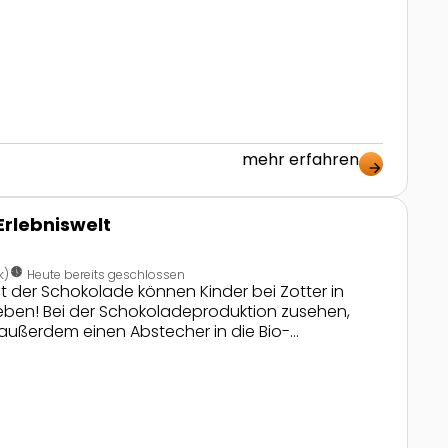
mehr erfahren
arrow_forward
Erlebniswelt
nest_clock_farsight_analog
k)
Heute bereits geschlossen
elt der Schokolade können Kinder bei Zotter in
leben! Bei der Schokoladeproduktion zusehen,
außerdem einen Abstecher in die Bio-
en, all das ist Teil der Schoko-Genuss-Tour bei