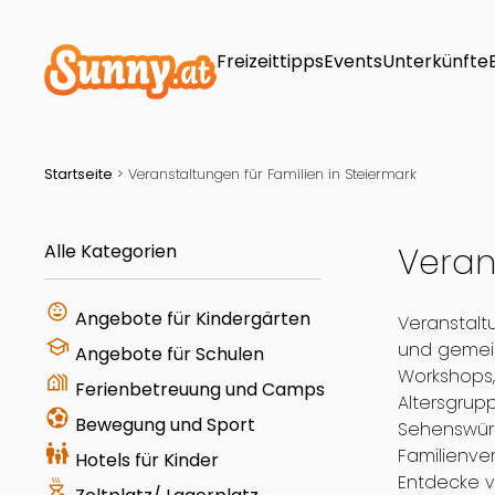
Freizeittipps
Events
Unterkünfte
Startseite
>
Veranstaltungen für Familien in Steiermark
Alle Kategorien
Veran
child_care
Angebote für Kindergärten
Veranstalt
school
und gemein
Angebote für Schulen
Workshops,
holiday_village
Ferienbetreuung und Camps
Altersgrup
sports_and_outdoors
Bewegung und Sport
Sehenswürd
family_restroom
Familienve
Hotels für Kinder
Entdecke v
outdoor_grill