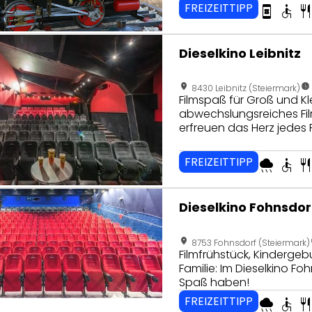
FREIZEITTIPP
book_online
accessible
restaura
eite von Dieselkino Leibnitz
Dieselkino Leibnitz
location_on
nest_clock_farsight_analog
8430 Leibnitz (Steiermark)
Filmspaß für Groß und Kl
abwechslungsreiches Fi
erfreuen das Herz jedes 
FREIZEITTIPP
rainy
accessible
restaura
eite von Dieselkino Fohnsdorf
Dieselkino Fohnsdor
location_on
nest_
8753 Fohnsdorf (Steiermark)
Filmfrühstück, Kindergeb
Familie: Im Dieselkino F
Spaß haben!
FREIZEITTIPP
rainy
accessible
restaura