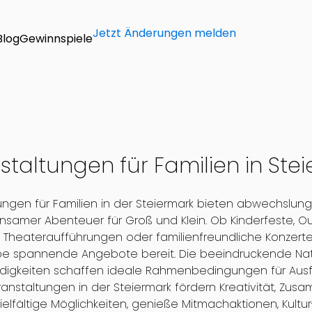
Jetzt Änderungen melden
Blog
Gewinnspiele
staltungen für Familien in Ste
ungen für Familien in der Steiermark bieten abwechslungs
samer Abenteuer für Groß und Klein. Ob Kinderfeste, Out
 Theateraufführungen oder familienfreundliche Konzerte ,
pe spannende Angebote bereit. Die beeindruckende Natur
igkeiten schaffen ideale Rahmenbedingungen für Ausflüg
ranstaltungen in der Steiermark fördern Kreativität, Zus
ielfältige Möglichkeiten, genieße Mitmachaktionen, Kult