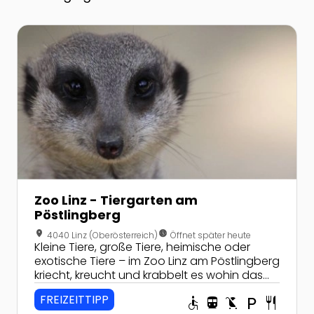
Zur Detailseite von Zoo Linz - Tiergarten am Pöstlingb
Zoo Linz - Tiergarten am
Pöstlingberg
location_on
nest_clock_farsight_analog
4040 Linz (Oberösterreich)
Öffnet später heute
Kleine Tiere, große Tiere, heimische oder
exotische Tiere – im Zoo Linz am Pöstlingberg
kriecht, kreucht und krabbelt es wohin das
Auge reicht!
FREIZEITTIPP
accessible
directions_transit
child_friendly
local_parking
restaurant