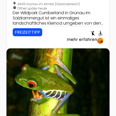
location_on
4645 Grünau im Almtal (Oberösterreich)
nest_clock_farsight_analog
Öffnet später heute
Der Wildpark Cumberland in Grünau im
Salzkammergut ist ein einmaliges
landschaftliches Kleinod umgeben von den
Bergen des Toten Gebirges, in dem man
FREIZEITTIPP
child_friendly
accessible
einheimische Wildtiere erleben kann!
mehr erfahren
arrow_forward
Zur Detailseite von Zoo Schmiding bei Wels