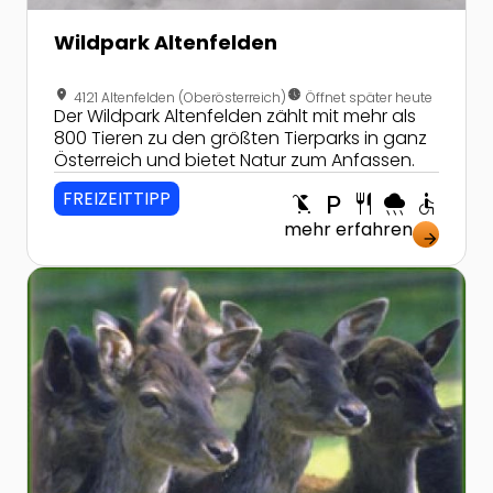
Wildpark Altenfelden
location_on
nest_clock_farsight_analog
4121 Altenfelden (Oberösterreich)
Öffnet später heute
Der Wildpark Altenfelden zählt mit mehr als
800 Tieren zu den größten Tierparks in ganz
Österreich und bietet Natur zum Anfassen.
FREIZEITTIPP
child_friendly
local_parking
restaurant
rainy
accessible
mehr erfahren
arrow_forward
Zur Detailseite von Tiergarten Wels - Die kunterbunte