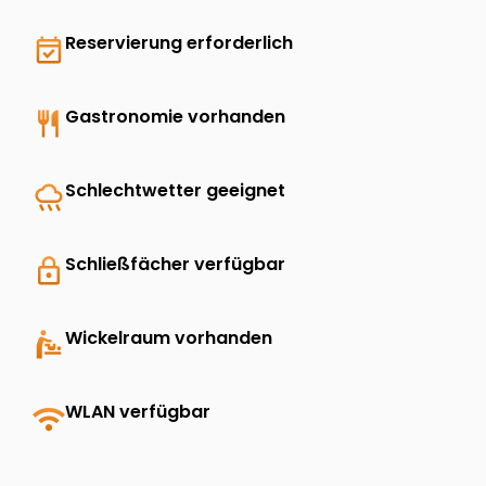
event_available
Reservierung erforderlich
restaurant
Gastronomie vorhanden
rainy
Schlechtwetter geeignet
lock
Schließfächer verfügbar
baby_changing_station
Wickelraum vorhanden
wifi
WLAN verfügbar