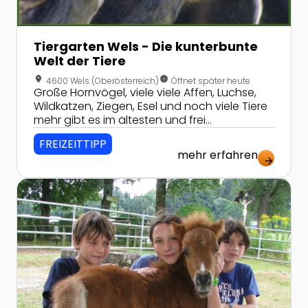
Tiergarten Wels - Die kunterbunte
Welt der Tiere
location_on
nest_clock_farsight_analog
4600 Wels (Oberösterreich)
Öffnet später heute
Große Hornvögel, viele viele Affen, Luchse,
Wildkatzen, Ziegen, Esel und noch viele Tiere
mehr gibt es im ältesten und frei
zugänglichen kunterbunten Zoo
FREIZEITTIPP
Oberösterreichs zu bewundern!
mehr erfahren
arrow_forward
Zur Detailseite von Tiergarten und Reiterhof Walding