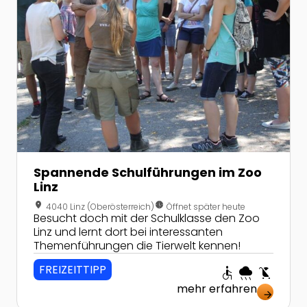
Spannende Schulführungen im Zoo
Linz
location_on
nest_clock_farsight_analog
4040 Linz (Oberösterreich)
Öffnet später heute
Besucht doch mit der Schulklasse den Zoo
Linz und lernt dort bei interessanten
Themenführungen die Tierwelt kennen!
FREIZEITTIPP
accessible
rainy
child_friendly
mehr erfahren
arrow_forward