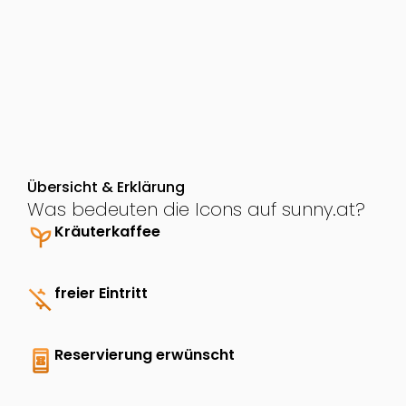
Übersicht & Erklärung
Was bedeuten die Icons auf sunny.at?
psychiatry
Kräuterkaffee
money_off
freier Eintritt
book_online
Reservierung erwünscht