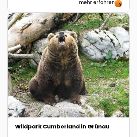
mehr erfahren
arrow_forward
Zur Detailseite von Wildpark Cumberland in Grünau
Wildpark Cumberland in Grünau