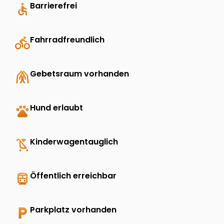
accessible
Barrierefrei
directions_bike
Fahrradfreundlich
folded_hands
Gebetsraum vorhanden
pets
Hund erlaubt
child_friendly
Kinderwagentauglich
directions_transit
Öffentlich erreichbar
local_parking
Parkplatz vorhanden