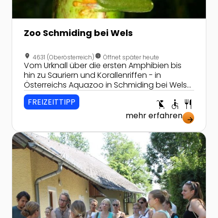
Zoo Schmiding bei Wels
location_on
nest_clock_farsight_analog
4631 (Oberösterreich)
Öffnet später heute
Vom Urknall über die ersten Amphibien bis
hin zu Sauriern und Korallenriffen - in
Österreichs Aquazoo in Schmiding bei Wels
mit dem größten Meeresaquarium kann man
FREIZEITTIPP
child_friendly
accessible
restaurant
so manches entdecken!
mehr erfahren
arrow_forward
Zur Detailseite von Spannende Schulführungen im Zoo 