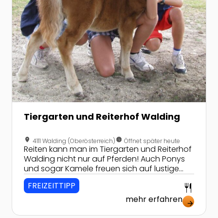
Tiergarten und Reiterhof Walding
location_on
nest_clock_farsight_analog
4111 Walding (Oberösterreich)
Öffnet später heute
Reiten kann man im Tiergarten und Reiterhof
Walding nicht nur auf Pferden! Auch Ponys
und sogar Kamele freuen sich auf lustige
Ausritte!
FREIZEITTIPP
restaurant
mehr erfahren
arrow_forward