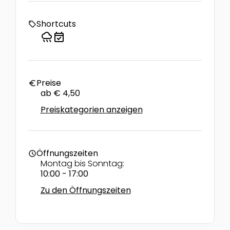
Shortcuts
local_offer
rainy
event_available
Preise
euro
ab € 4,50
Preiskategorien anzeigen
Öffnungszeiten
schedule
Montag bis Sonntag:
10:00 - 17:00
Zu den Öffnungszeiten