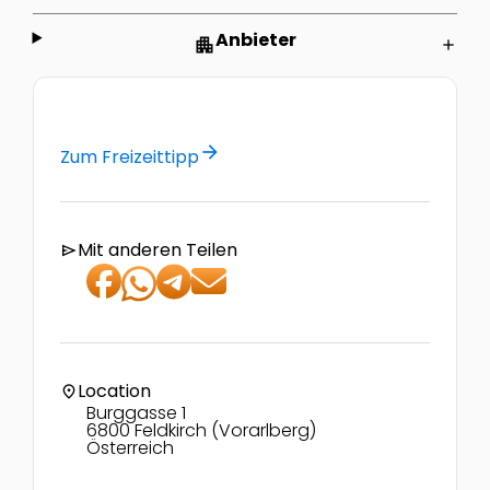
Anbieter
apartment
add
arrow_forward
Zum Freizeittipp
Mit anderen Teilen
send
Location
location_on
Burggasse 1
6800 Feldkirch (Vorarlberg)
Österreich