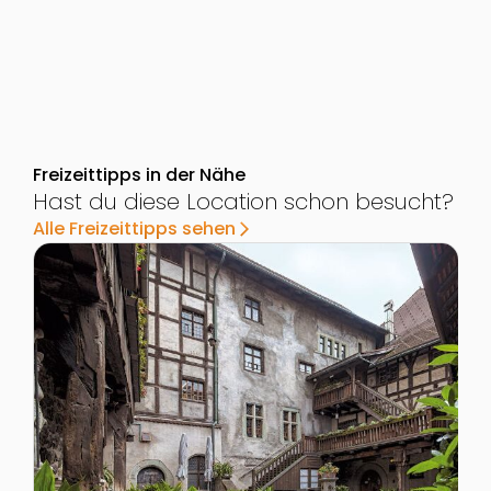
Freizeittipps in der Nähe
Hast du diese Location schon besucht?
Alle Freizeittipps sehen
arrow_forward_ios
Zur Detailseite von Schattenburg Museum Feldkirch
Z