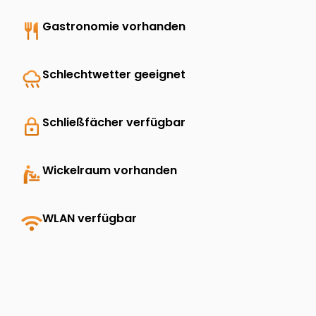
restaurant
Gastronomie vorhanden
rainy
Schlechtwetter geeignet
lock
Schließfächer verfügbar
baby_changing_station
Wickelraum vorhanden
wifi
WLAN verfügbar