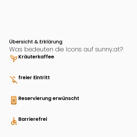
Übersicht & Erklärung
Was bedeuten die Icons auf sunny.at?
psychiatry
Kräuterkaffee
money_off
freier Eintritt
book_online
Reservierung erwünscht
accessible
Barrierefrei