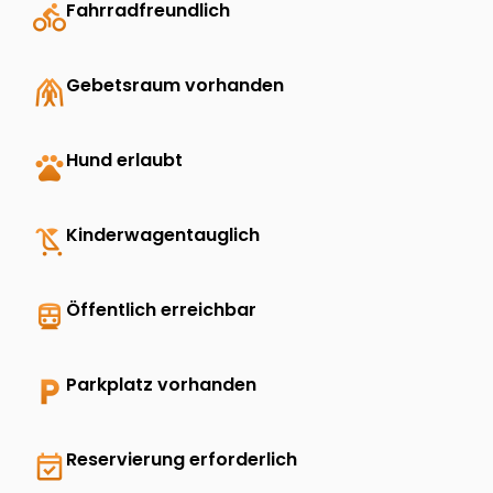
directions_bike
Fahrradfreundlich
folded_hands
Gebetsraum vorhanden
pets
Hund erlaubt
child_friendly
Kinderwagentauglich
directions_transit
Öffentlich erreichbar
local_parking
Parkplatz vorhanden
event_available
Reservierung erforderlich