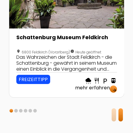
Schattenburg Museum Feldkirch
location_on
nest_clock_farsight_analog
6800 Feldkirch (Vorarlberg)
Heute geöffnet
Das Wahrzeichen der Stadt Feldkirch - die
Schattenburg - gewährt in seinem Museum
einen Einblick in die Vergangenheit und
verzaubert die ganze Familie.
FREIZEITTIPP
rainy
restaurant
local_parking
directions_transit
mehr erfahren
arrow_forward