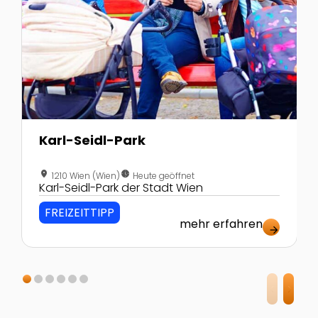
Karl-Seidl-Park
location_on
nest_clock_farsight_analog
1210 Wien (Wien)
Heute geöffnet
Karl-Seidl-Park der Stadt Wien
FREIZEITTIPP
mehr erfahren
arrow_forward