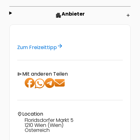
Anbieter
apartment
add
arrow_forward
Zum Freizeittipp
Mit anderen Teilen
send
Location
location_on
Floridsdorfer Markt 5
1210 Wien (Wien)
Österreich