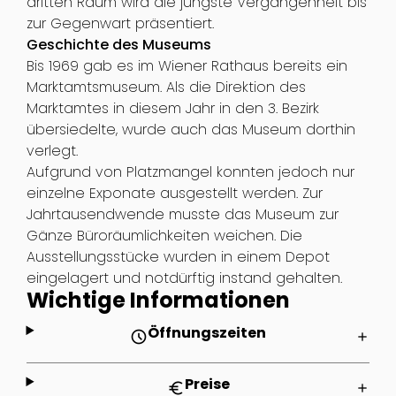
dritten Raum wird die jüngste Vergangenheit bis
zur Gegenwart präsentiert.
Geschichte des Museums
Bis 1969 gab es im Wiener Rathaus bereits ein
Marktamtsmuseum. Als die Direktion des
Marktamtes in diesem Jahr in den 3. Bezirk
übersiedelte, wurde auch das Museum dorthin
verlegt.
Aufgrund von Platzmangel konnten jedoch nur
einzelne Exponate ausgestellt werden. Zur
Jahrtausendwende musste das Museum zur
Gänze Büroräumlichkeiten weichen. Die
Ausstellungsstücke wurden in einem Depot
eingelagert und notdürftig instand gehalten.
Wichtige Informationen
Öffnungszeiten
schedule
add
Preise
euro
add