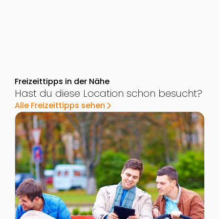
Freizeittipps in der Nähe
Hast du diese Location schon besucht?
Alle Freizeittipps sehen
arrow_forward_ios
Zur Detailseite von Karl-Seidl-Park
Z