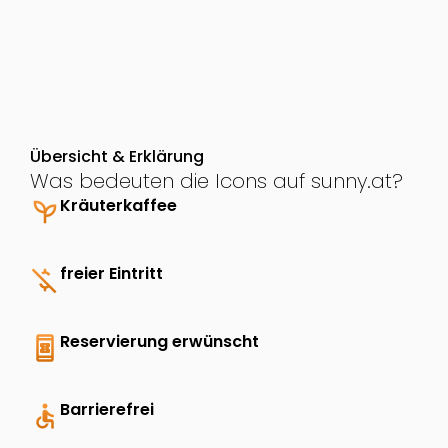
Übersicht & Erklärung
Was bedeuten die Icons auf sunny.at?
psychiatry
Kräuterkaffee
money_off
freier Eintritt
book_online
Reservierung erwünscht
accessible
Barrierefrei