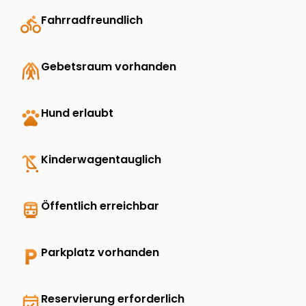
directions_bike
Fahrradfreundlich
folded_hands
Gebetsraum vorhanden
pets
Hund erlaubt
child_friendly
Kinderwagentauglich
directions_transit
Öffentlich erreichbar
local_parking
Parkplatz vorhanden
event_available
Reservierung erforderlich