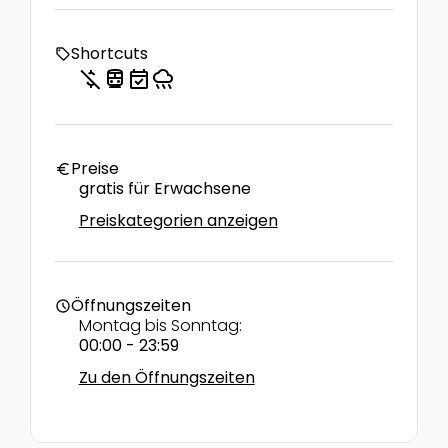
Shortcuts
local_offer
money_off
directions_transit
event_available
rainy
Preise
euro
gratis für Erwachsene
Preiskategorien anzeigen
Öffnungszeiten
schedule
Montag bis Sonntag:
00:00 - 23:59
Zu den Öffnungszeiten