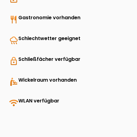
restaurant
Gastronomie vorhanden
rainy
Schlechtwetter geeignet
lock
Schließfächer verfügbar
baby_changing_station
Wickelraum vorhanden
wifi
WLAN verfügbar