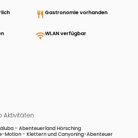
lich
restaurant
Gastronomie vorhanden
en
wifi
WLAN verfügbar
 Aktivitäten
aluba - Abenteuerland Hörsching
e-Motion - Klettern und Canyoning-Abenteuer