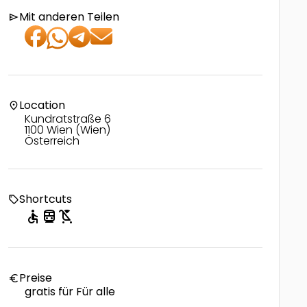
Mit anderen Teilen
send
Location
location_on
Kundratstraße 6
1100 Wien (Wien)
Österreich
Shortcuts
local_offer
accessible
directions_transit
child_friendly
Preise
euro
gratis für Für alle