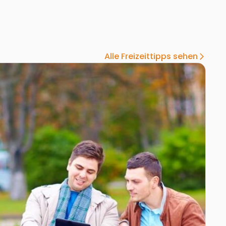
Alle Freizeittipps sehen
arrow_forward_ios
nlage Reumannplatz
Zur