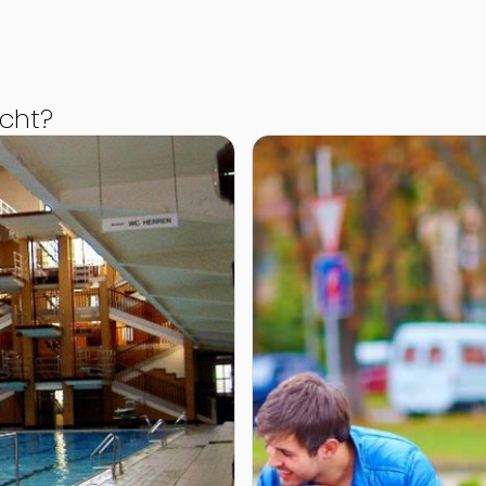
cht?
Zur Detailseite von Grüna