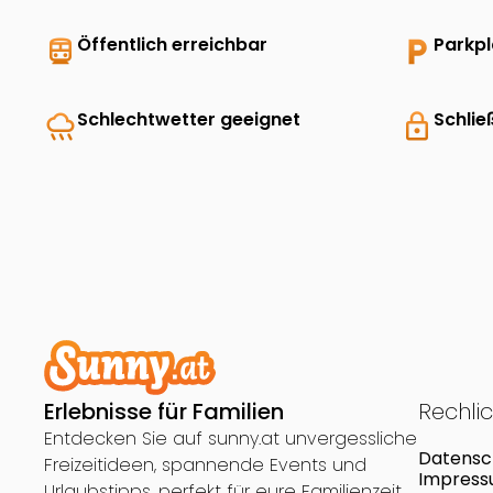
directions_transit
Öffentlich erreichbar
local_parking
Parkp
rainy
Schlechtwetter geeignet
lock
Schlie
Erlebnisse für Familien
Rechli
Entdecken Sie auf sunny.at unvergessliche
Datensc
Freizeitideen, spannende Events und
Impres
Urlaubstipps, perfekt für eure Familienzeit.