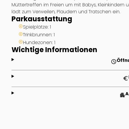
Müttertreffen im Freien um mit Babys, Kleinkindern 
lädt zum Verweilen, Plaudern und Tratschen ein.
Parkausstattung
Spielplätze: 1
Trinkbrunnen: 1
Hundezonen: 1
Wichtige Informationen
Öffn
schedule
euro
A
apartment