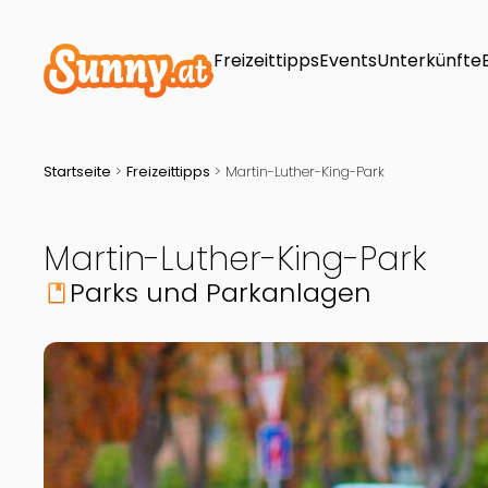
Freizeittipps
Events
Unterkünfte
Startseite
>
Freizeittipps
>
Martin-Luther-King-Park
Martin-Luther-King-Park
Parks und Parkanlagen
book