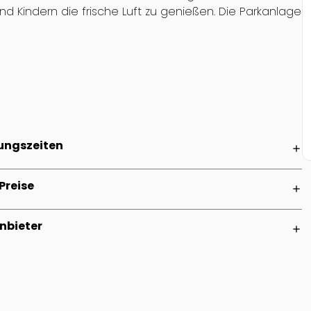
und Kindern die frische Luft zu genießen. Die Parkanlage
ungszeiten
add
Preise
add
nbieter
add