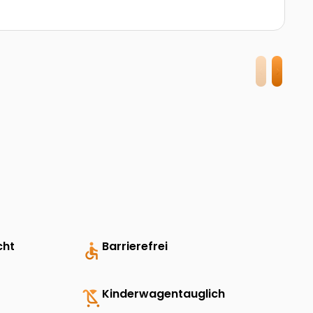
cht
accessible
Barrierefrei
child_friendly
Kinderwagentauglich