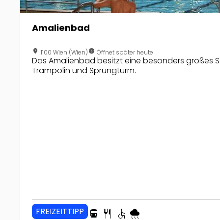
Amalienbad
location_on
nest_clock_farsight_analog
1100 Wien (Wien)
Öffnet später heute
Das Amalienbad besitzt eine besonders großes
Trampolin und Sprungturm.
FREIZEITTIPP
directions_transit
restaurant
accessible
rainy