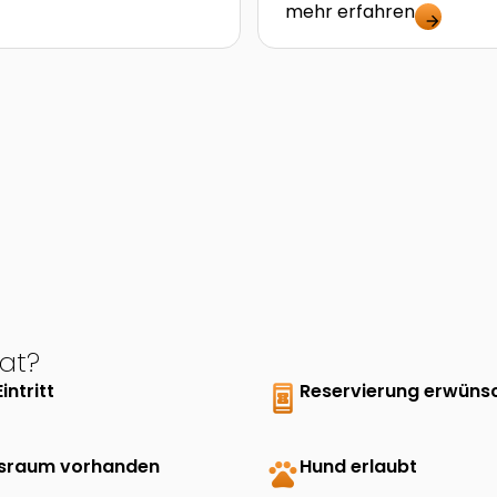
mehr erfahren
arrow_forward
at?
Eintritt
book_online
Reservierung erwüns
sraum vorhanden
pets
Hund erlaubt