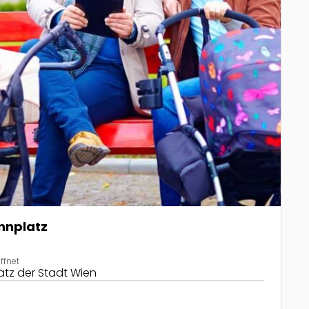
nnplatz
ffnet
tz der Stadt Wien
ly