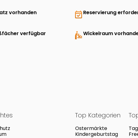
latz vorhanden
event_available
Reservierung erforder
ßfächer verfügbar
baby_changing_station
Wickelraum vorhand
chtes
Top Kategorien
Top
hutz
Ostermärkte
Tag
sum
Kindergeburtstag
Fre