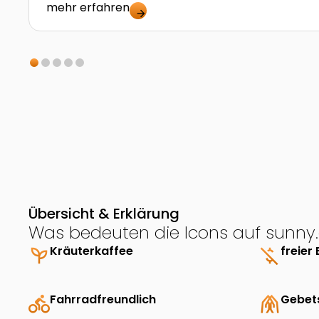
mehr erfahren
arrow_forward
Übersicht & Erklärung
Was bedeuten die Icons auf sunny.
psychiatry
Kräuterkaffee
money_off
freier 
directions_bike
Fahrradfreundlich
folded_hands
Gebet