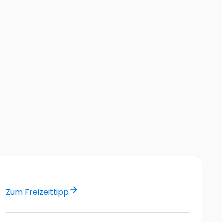
arrow_forward
Zum Freizeittipp