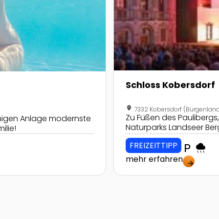
Schloss Kobersdorf
location_on
7332 Kobersdorf (Burgenlan
Zu Füßen des Paulibergs,
rmigen Anlage modernste
Naturparks Landseer Be
ilie!
FREIZEITTIPP
local_parking
rainy
mehr erfahren
arrow_forward