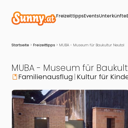
Freizeittipps
Events
Unterkünfte
Startseite
>
Freizeittipps
>
MUBA - Museum für Baukultur Neutal
MUBA - Museum für Baukult
Familienausflug
Kultur für Kind
book