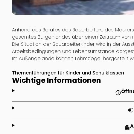
Anhand des Berufes des Bauarbeiters, des Maurers
gesamtes Burgenlandes über einen Zeitraum von n
Die Situation der Bauarbeiterkinder wird in der Aus
Arbeitsbedingungen und Lebensumstände dargeste
Im Außengelände können Lehmziegel hergestellt w
Themenführungen für Kinder und Schulklassen
Wichtige Informationen
Öffn
schedule
euro
A
apartment