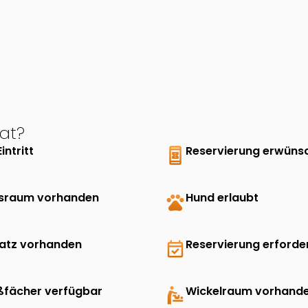
at?
Eintritt
book_online
Reservierung erwüns
sraum vorhanden
pets
Hund erlaubt
latz vorhanden
event_available
Reservierung erforder
ßfächer verfügbar
baby_changing_station
Wickelraum vorhand