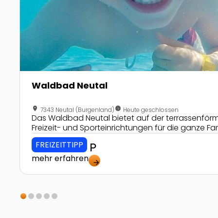
Waldbad Neutal
location_on
nest_clock_farsight_analog
7343 Neutal (Burgenland)
Heute geschlossen
Das Waldbad Neutal bietet auf der terrassenfö
Freizeit- und Sporteinrichtungen für die ganze Fam
FREIZEITTIPP
local_parking
mehr erfahren
arrow_forward