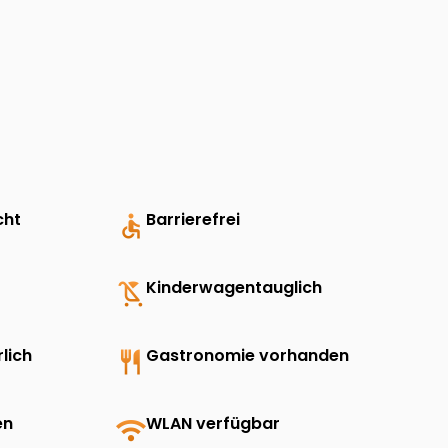
cht
accessible
Barrierefrei
child_friendly
Kinderwagentauglich
lich
restaurant
Gastronomie vorhanden
en
wifi
WLAN verfügbar