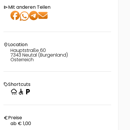
Mit anderen Teilen
send
Location
location_on
Hauptstraße 60
7343 Neutal (Burgenland)
Österreich
Shortcuts
local_offer
rainy
accessible
local_parking
Preise
euro
ab € 1,00