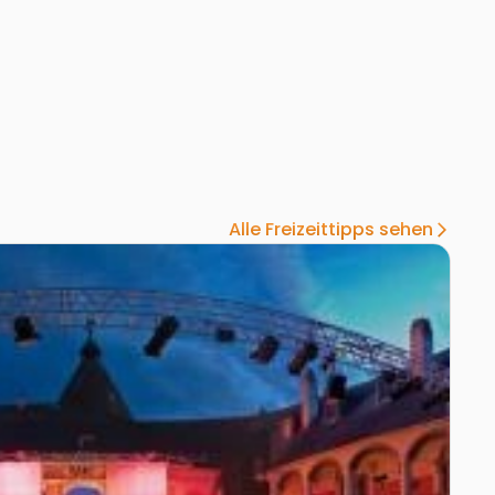
Alle Freizeittipps sehen
arrow_forward_ios
 Kobersdorf
Zur