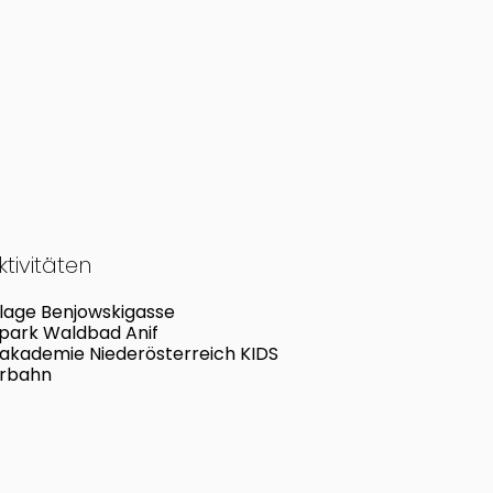
tivitäten
lage Benjowskigasse
rpark Waldbad Anif
vakademie Niederösterreich KIDS
rbahn