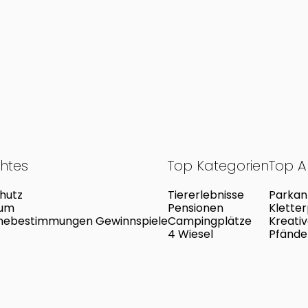
chtes
Top Kategorien
Top Ak
hutz
Tiererlebnisse
Parkan
sum
Pensionen
Klette
mebestimmungen Gewinnspiele
Campingplätze
Kreati
4 Wiesel
Pfände