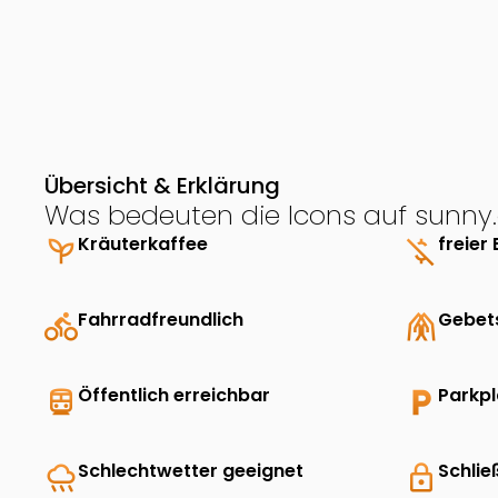
Übersicht & Erklärung
Was bedeuten die Icons auf sunny.
psychiatry
Kräuterkaffee
money_off
freier 
directions_bike
Fahrradfreundlich
folded_hands
Gebet
directions_transit
Öffentlich erreichbar
local_parking
Parkp
rainy
Schlechtwetter geeignet
lock
Schlie