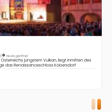
nest_clock_farsight_analog
d)
Heute geöffnet
 Österreichs jüngstem Vulkan, liegt inmitten des
rge das Renaissanceschloss Kobersdorf