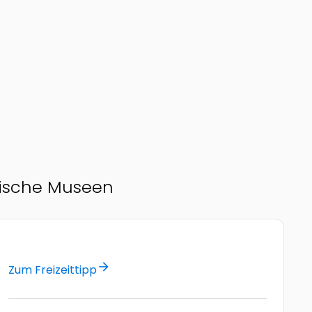
ische Museen
arrow_forward
Zum Freizeittipp