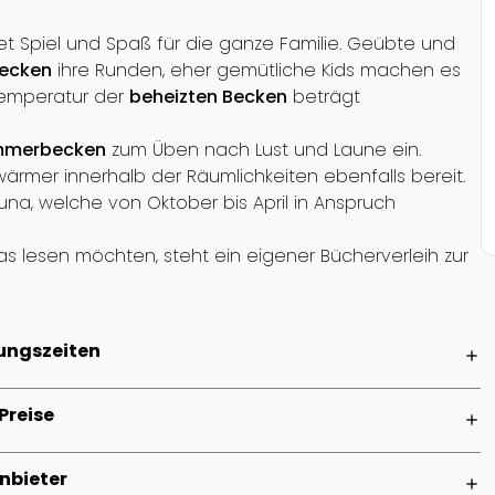
t Spiel und Spaß für die ganze Familie. Geübte und
ecken
ihre Runden, eher gemütliche Kids machen es
temperatur der
beheizten Becken
beträgt
mmerbecken
zum Üben nach Lust und Laune ein.
ärmer innerhalb der Räumlichkeiten ebenfalls bereit.
una, welche von Oktober bis April in Anspruch
lesen möchten, steht ein eigener Bücherverleih zur
ungszeiten
add
Preise
add
nbieter
add