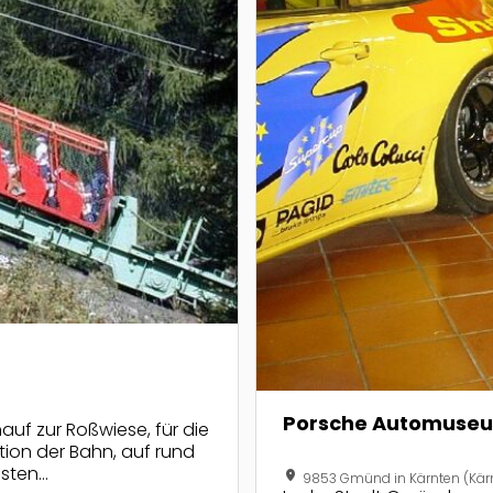
Porsche Automuse
auf zur Roßwiese, für die
ation der Bahn, auf rund
nsten
location_on
9853 Gmünd in Kärnten (Kär