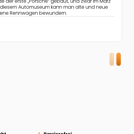
e der erste „Porsche“ gebaut, und zwar im März
 In diesem Automuseum kann man alte und neue
edene Rennwagen bewundern.