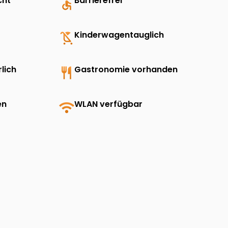
cht
accessible
Barrierefrei
child_friendly
Kinderwagentauglich
lich
restaurant
Gastronomie vorhanden
en
wifi
WLAN verfügbar