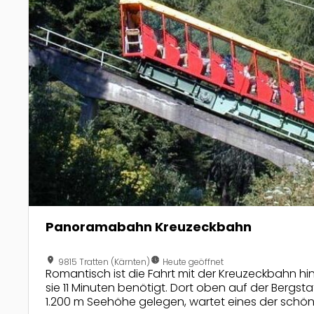
Panoramabahn Kreuzeckbahn
location_on
nest_clock_farsight_analog
9815 Tratten (Kärnten)
Heute geöffnet
Romantisch ist die Fahrt mit der Kreuzeckbahn hin
sie 11 Minuten benötigt. Dort oben auf der Bergst
1.200 m Seehöhe gelegen, wartet eines der schö