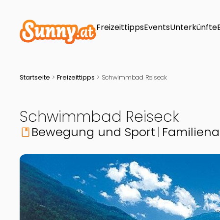
Freizeittipps
Events
Unterkünfte
Startseite
>
Freizeittipps
>
Schwimmbad Reiseck
Schwimmbad Reiseck
Bewegung und Sport
Familiena
book