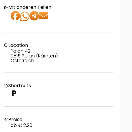
Mit anderen Teilen
send
Location
location_on
Polan 42
9815 Polan (Kärnten)
Österreich
Shortcuts
local_offer
local_parking
Preise
euro
ab € 2,20