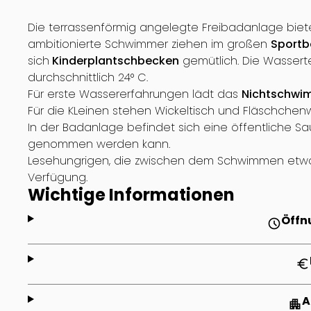
Die terrassenförmig angelegte Freibadanlage biete
ambitionierte Schwimmer ziehen im großen
Sportb
sich
Kinderplantschbecken
gemütlich. Die Wasser
durchschnittlich 24° C.
Für erste Wassererfahrungen lädt das
Nichtschwi
Für die KLeinen stehen Wickeltisch und Fläschchenw
In der Badanlage befindet sich eine öffentliche Sa
genommen werden kann.
Lesehungrigen, die zwischen dem Schwimmen etwas 
Verfügung.
Wichtige Informationen
Öffn
schedule
euro
A
apartment