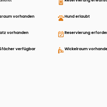
Eintritt
book_online
Reservierung erwüns
sraum vorhanden
pets
Hund erlaubt
latz vorhanden
event_available
Reservierung erforder
ßfächer verfügbar
baby_changing_station
Wickelraum vorhand