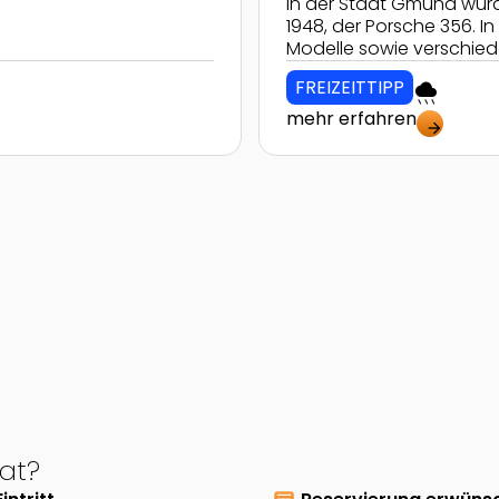
pe, mit dem
In der Stadt Gmünd wurd
m Salzkofel. Also nichts
1948, der Porsche 356.
Modelle sowie verschi
FREIZEITTIPP
rainy
mehr erfahren
arrow_forward
at?