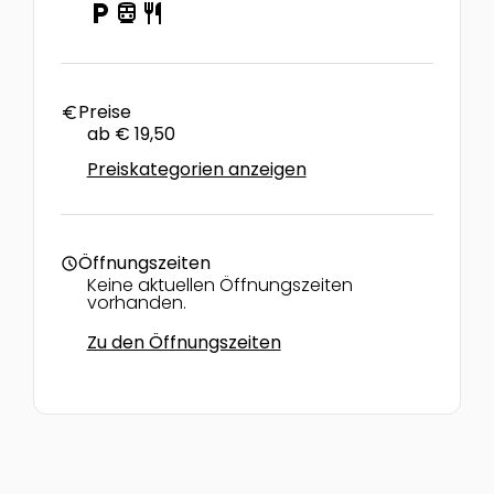
local_parking
directions_transit
restaurant
Preise
euro
ab € 19,50
Preiskategorien anzeigen
Öffnungszeiten
schedule
Keine aktuellen Öffnungszeiten
vorhanden.
Zu den Öffnungszeiten