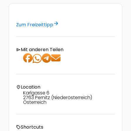
arrow_forward
Zum Freizeittipp
Mit anderen Teilen
send
Location
location_on
Karlgasse 6
2763 Pernitz (Niederösterreich)
Österreich
Shortcuts
local_offer