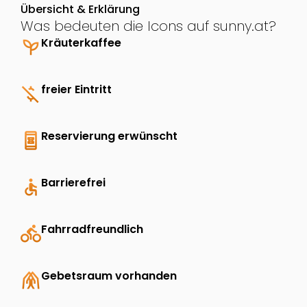
Übersicht & Erklärung
Was bedeuten die Icons auf sunny.at?
psychiatry
Kräuterkaffee
money_off
freier Eintritt
book_online
Reservierung erwünscht
accessible
Barrierefrei
directions_bike
Fahrradfreundlich
folded_hands
Gebetsraum vorhanden