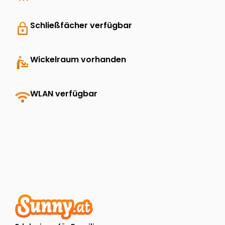
lock
Schließfächer verfügbar
baby_changing_station
Wickelraum vorhanden
wifi
WLAN verfügbar