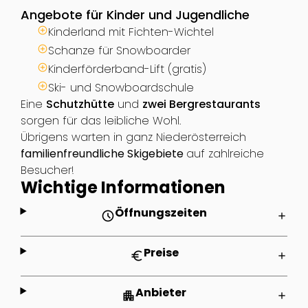
Angebote für Kinder und Jugendliche
Kinderland mit Fichten-Wichtel
Schanze für Snowboarder
Kinderförderband-Lift (gratis)
Ski- und Snowboardschule
Eine
Schutzhütte
und
zwei Bergrestaurants
sorgen für das leibliche Wohl.
Übrigens warten in ganz Niederösterreich
familienfreundliche Skigebiete
auf zahlreiche
Besucher!
Wichtige Informationen
Öffnungszeiten
schedule
add
Preise
euro
add
Anbieter
apartment
add