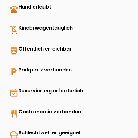
pets
Hund erlaubt
child_friendly
Kinderwagentauglich
directions_transit
Öffentlich erreichbar
local_parking
Parkplatz vorhanden
event_available
Reservierung erforderlich
restaurant
Gastronomie vorhanden
rainy
Schlechtwetter geeignet