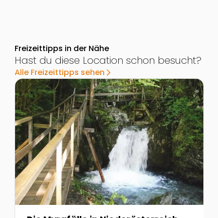
Freizeittipps in der Nähe
Hast du diese Location schon besucht?
Alle Freizeittipps sehen
arrow_forward_ios
Zur Detailseite von Die Myrafälle in Niederösterreic
Z