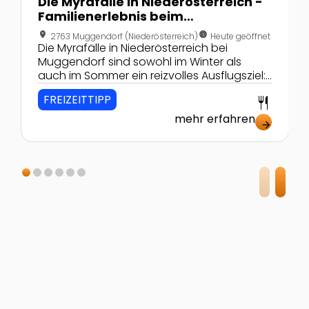
Die Myrafälle in Niederösterreich -
Familienerlebnis beim
rauschenden Wasser
location_on
nest_clock_farsight_analog
2763 Muggendorf (Niederösterreich)
Heute geöffnet
Die Myrafälle in Niederösterreich bei
Muggendorf sind sowohl im Winter als
auch im Sommer ein reizvolles Ausflugsziel:
spannende Wanderwege, das ins Tal
FREIZEITTIPP
restaurant
schießende Wasser und tolle
Kinderspielplätze warten auf kleine und
mehr erfahren
arrow_forward
große BesucherInnen.