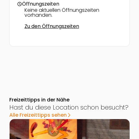
Öffnungszeiten
schedule
Keine aktuellen Öffnungszeiten
vorhanden.
Zu den Öffnungszeiten
Freizeittipps in der Nähe
Hast du diese Location schon besucht?
Alle Freizeittipps sehen
arrow_forward_ios
Zur Detailseite von Regioneum Südsteiermark - Das
Z