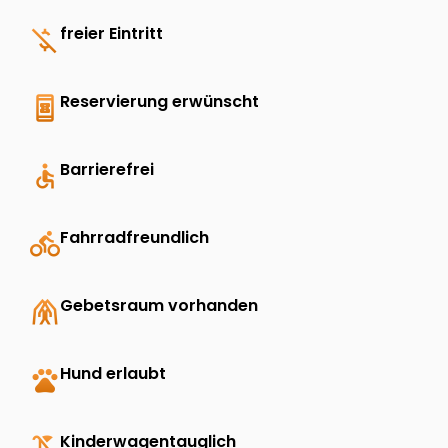
money_off
freier Eintritt
book_online
Reservierung erwünscht
accessible
Barrierefrei
directions_bike
Fahrradfreundlich
folded_hands
Gebetsraum vorhanden
pets
Hund erlaubt
child_friendly
Kinderwagentauglich