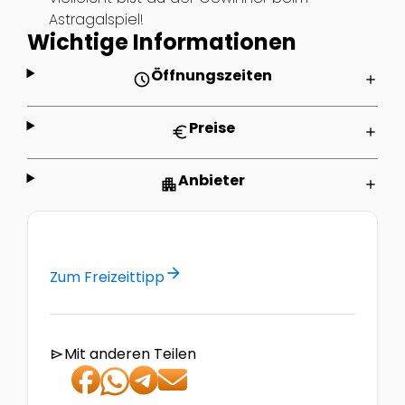
Astragalspiel!
Wichtige Informationen
Öffnungszeiten
schedule
add
Preise
euro
add
Anbieter
apartment
add
arrow_forward
Zum Freizeittipp
Mit anderen Teilen
send