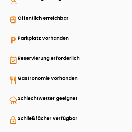
directions_transit
Öffentlich erreichbar
local_parking
Parkplatz vorhanden
event_available
Reservierung erforderlich
restaurant
Gastronomie vorhanden
rainy
Schlechtwetter geeignet
lock
Schließfächer verfügbar