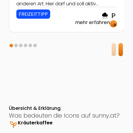
anderen Art. Hier darf und soll aktiv
mitgearbeitet werden.
FREIZEITTIPP
rainy
local_parking
mehr erfahren
arrow_forward
Übersicht & Erklärung
Was bedeuten die Icons auf sunny.at?
psychiatry
Kräuterkaffee