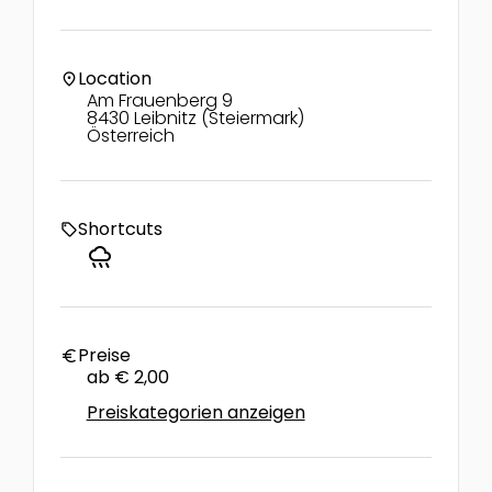
Location
location_on
Am Frauenberg 9
8430 Leibnitz (Steiermark)
Österreich
Shortcuts
local_offer
rainy
Preise
euro
ab € 2,00
Preiskategorien anzeigen