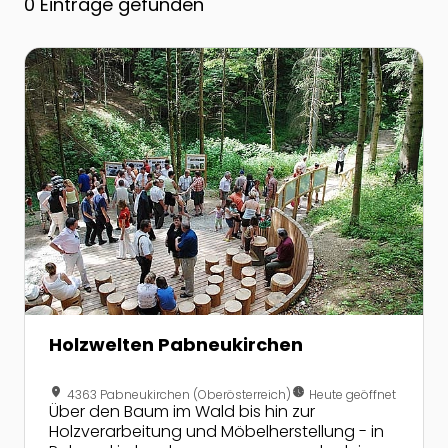
0
Einträge gefunden
Zur Detailseite von Holzwelten Pabneukirchen
Holzwelten Pabneukirchen
location_on
nest_clock_farsight_analog
4363 Pabneukirchen (Oberösterreich)
Heute geöffnet
Über den Baum im Wald bis hin zur
Holzverarbeitung und Möbelherstellung - in