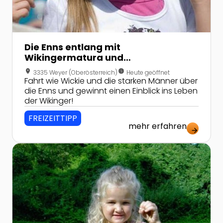
Die Enns entlang mit
Wikingermatura und
Floßbauseminar
location_on
nest_clock_farsight_analog
3335 Weyer (Oberösterreich)
Heute geöffnet
Fahrt wie Wickie und die starken Männer über
die Enns und gewinnt einen Einblick ins Leben
der Wikinger!
FREIZEITTIPP
mehr erfahren
arrow_forward
Zur Detailseite von Waldmärchenschule Wilhering