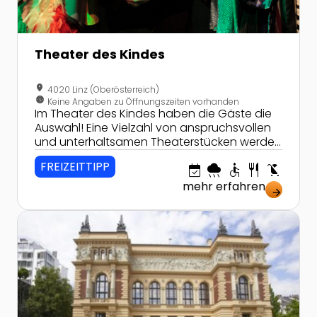
Theater des Kindes
location_on
4020 Linz (Oberösterreich)
nest_clock_farsight_analog
Keine Angaben zu Öffnungszeiten vorhanden
Im Theater des Kindes haben die Gäste die
Auswahl! Eine Vielzahl von anspruchsvollen
und unterhaltsamen Theaterstücken werden
hier für Junge und jung Gebliebene
FREIZEITTIPP
event_available
rainy
accessible
restaurant
child_friendly
aufgeführt.
mehr erfahren
arrow_forward
Zur Detailseite von Landesgalerie Linz