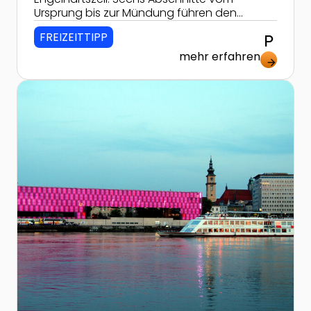
Ursprung bis zur Mündung führen den
Donaustrom entlang.
FREIZEITTIPP
local_parking
mehr erfahren
arrow_forward
Zur Detailseite von Lentos Museum Linz - Geburtstag f