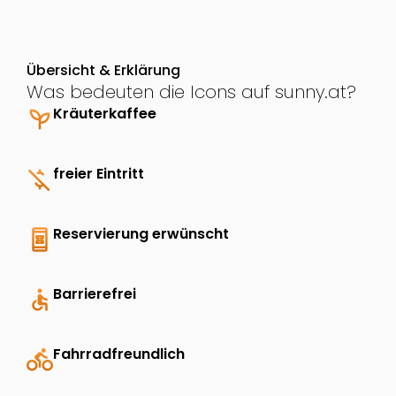
Übersicht & Erklärung
Was bedeuten die Icons auf sunny.at?
psychiatry
Kräuterkaffee
money_off
freier Eintritt
book_online
Reservierung erwünscht
accessible
Barrierefrei
directions_bike
Fahrradfreundlich