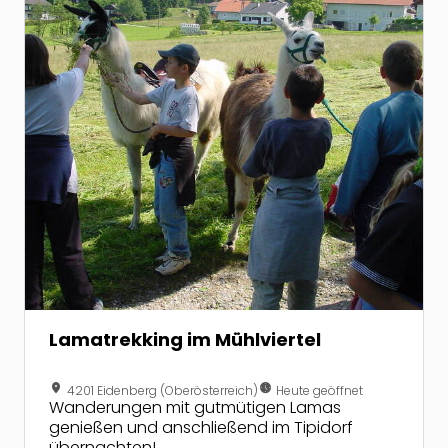
Lamatrekking im Mühlviertel
location_on
nest_clock_farsight_analog
4201 Eidenberg (Oberösterreich)
Heute geöffnet
Wanderungen mit gutmütigen Lamas
genießen und anschließend im Tipidorf
übernachten!