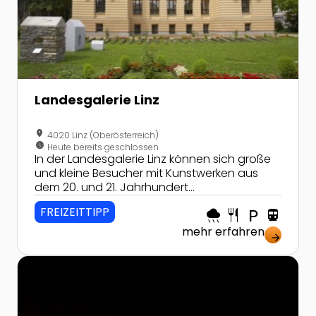
Landesgalerie Linz
location_on
4020 Linz (Oberösterreich)
nest_clock_farsight_analog
Heute bereits geschlossen
In der Landesgalerie Linz können sich große
und kleine Besucher mit Kunstwerken aus
dem 20. und 21. Jahrhundert
auseinandersetzen. Interaktiv, spannend
FREIZEITTIPP
rainy
restaurant
local_parking
directions_transit
und ansprechend wird dieser
Museumsbesuch zum Erlebnis. Der
mehr erfahren
arrow_forward
Museumsfrust hat hier keine Chance!
Zur Detailseite von Wassererlebnis Mini-Donau mit G