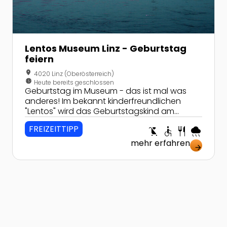
Lentos Museum Linz - Geburtstag
feiern
location_on
4020 Linz (Oberösterreich)
nest_clock_farsight_analog
Heute bereits geschlossen
Geburtstag im Museum - das ist mal was
anderes! Im bekannt kinderfreundlichen
"Lentos" wird das Geburtstagskind am
Ehrentag zum König!
FREIZEITTIPP
child_friendly
accessible
restaurant
rainy
mehr erfahren
arrow_forward