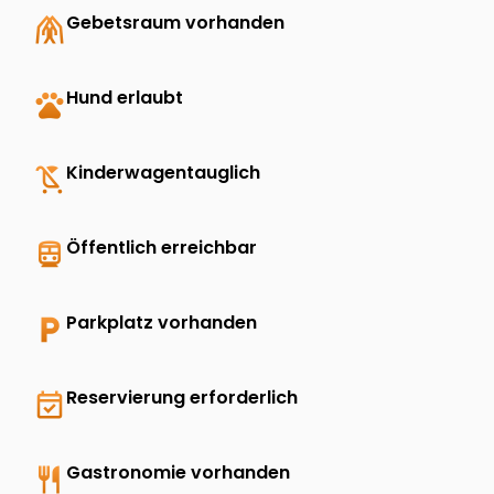
folded_hands
Gebetsraum vorhanden
pets
Hund erlaubt
child_friendly
Kinderwagentauglich
directions_transit
Öffentlich erreichbar
local_parking
Parkplatz vorhanden
event_available
Reservierung erforderlich
restaurant
Gastronomie vorhanden