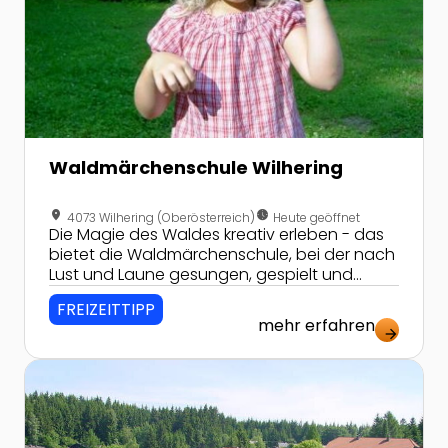
Waldmärchenschule Wilhering
location_on
nest_clock_farsight_analog
4073 Wilhering (Oberösterreich)
Heute geöffnet
Die Magie des Waldes kreativ erleben - das
bietet die Waldmärchenschule, bei der nach
Lust und Laune gesungen, gespielt und
getanzt werden kann - und das in freier
FREIZEITTIPP
Natur!
mehr erfahren
arrow_forward
Zur Detailseite von Lamatrekking im Mühlviertel