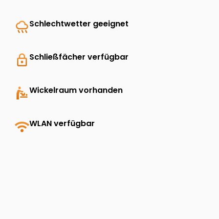
rainy
Schlechtwetter geeignet
lock
Schließfächer verfügbar
baby_changing_station
Wickelraum vorhanden
wifi
WLAN verfügbar